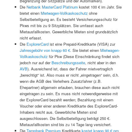
Begrenzung der Sitzplätze und der Automarken).
Die
Netbank MasterCard Platinum
kostet 100 € im Jahr. Sie
bietet einen
Mietwagen-Vollkaskoschutz
ohne
Selbstbeteiligung an. Es besteht Versicherungsschutz für
Pkws mit bis zu 9 Sitzplätzen. Sie umfasst auch
Mietausfallkosten. Gewerbliche Mieten sind grundsätzlich
nicht erfasst.
Die
ExplorerCard
ist eine Prepaid-Kreditkarte (VISA) zur
Jahresgebühr von knapp 60 €
. Sie bietet einen
Mietwagen-
Vollkaskoschutz
für Pkw (Diese Einschränkung findet sich
jedoch nur auf der
Beschreibungsseite
, nicht aber in den
AVB
). Ausreichend ist, dass der Fahrer mietvertraglich
„berechtigt“ ist. Also muss er nicht „eingetragen“ sein, d.h.
wenn die AGB des Verleihers Zusatzfahrer (z.B.
Ehepartner) allgemein erlauben, brauchen diese auch nicht
eingetragen zu sein. Es muss nicht notwendigerweise mit
der ExplorerCard bezahlt werden; Bezahlung mit einem
Voucher oder einer anderen Kreditkarte des ExplorerCard-
Inhabers reicht aus. Gewerbliche Mieten sind
ausgeschlossen. Die Selbstbeteiligung beträgt 250 €.
Mietausfallkosten sind bis zu 14 Tage lang versichert.
Die
Targobank Premium
Kreditkarte
kostet knapp 90 € pro