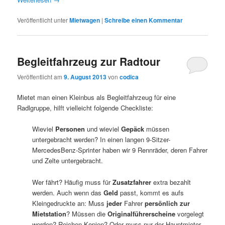
Veröffentlicht unter
Mietwagen
|
Schreibe einen Kommentar
Begleitfahrzeug zur Radtour
Veröffentlicht am
9. August 2013
von
codica
Mietet man einen Kleinbus als Begleitfahrzeug für eine
Radlgruppe, hilft vielleicht folgende Checkliste:
Wieviel
Personen
und wieviel
Gepäck
müssen
untergebracht werden? In einen langen 9-Sitzer-
MercedesBenz-Sprinter haben wir 9 Rennräder, deren Fahrer
und Zelte untergebracht.
Wer fährt? Häufig muss für
Zusatzfahrer
extra bezahlt
werden. Auch wenn das
Geld
passt, kommt es aufs
Kleingedruckte an: Muss
jeder
Fahrer
persönlich zur
Mietstation
? Müssen die
Originalführerscheine
vorgelegt
werden? Reichen Kopien? Oder muss nur der Hauptmieter