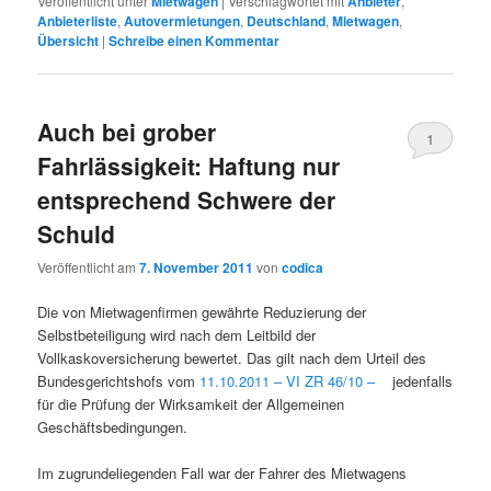
Veröffentlicht unter
Mietwagen
|
Verschlagwortet mit
Anbieter
,
Anbieterliste
,
Autovermietungen
,
Deutschland
,
Mietwagen
,
Übersicht
|
Schreibe einen Kommentar
Auch bei grober
1
Fahrlässigkeit: Haftung nur
entsprechend Schwere der
Schuld
Veröffentlicht am
7. November 2011
von
codica
Die von Mietwagenfirmen gewährte Reduzierung der
Selbstbeteiligung wird nach dem Leitbild der
Vollkaskoversicherung bewertet. Das gilt nach dem Urteil des
Bundesgerichtshofs vom
11.10.2011 – VI ZR 46/10 –
jedenfalls
für die Prüfung der Wirksamkeit der Allgemeinen
Geschäftsbedingungen.
Im zugrundeliegenden Fall war der Fahrer des Mietwagens