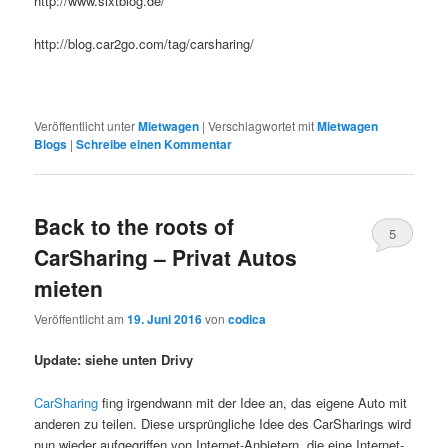
http://www.sixtblog.de/
http://blog.car2go.com/tag/carsharing/
Veröffentlicht unter
Mietwagen
|
Verschlagwortet mit
Mietwagen
Blogs
|
Schreibe einen Kommentar
Back to the roots of
5
CarSharing – Privat Autos
mieten
Veröffentlicht am
19. Juni 2016
von
codica
Update: siehe unten Drivy
CarSharing
fing irgendwann mit der Idee an, das eigene Auto mit
anderen zu teilen. Diese ursprüngliche Idee des CarSharings wird
nun wieder aufgegriffen von Internet-Anbietern, die eine Internet-